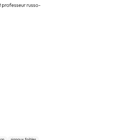
et professeur russo-
ion
signaux faibles