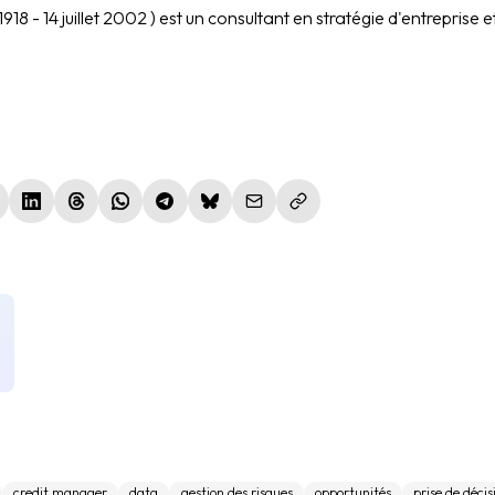
918 - 14 juillet 2002 ) est un consultant en stratégie d'entreprise 
le fenêtre)
nouvelle fenêtre)
(nouvelle fenêtre)
(nouvelle fenêtre)
(nouvelle fenêtre)
(nouvelle fenêtre)
(nouvelle fenêtre)
credit manager
data
gestion des risques
opportunités
prise de décis