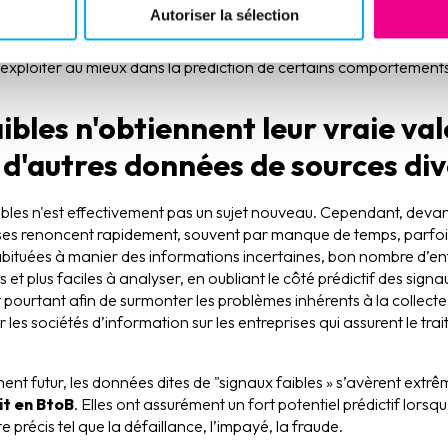
Autoriser la sélection
éliorer la prise de décision ; encore faut-il correctement identifi
 exploiter au mieux dans la prédiction de certains comportements
ibles n'obtiennent leur vraie vale
à d'autres données de sources di
ibles n'est effectivement pas un sujet nouveau. Cependant, deva
ises renoncent rapidement, souvent par manque de temps, parfoi
bituées à manier des informations incertaines, bon nombre d’entr
 et plus faciles à analyser, en oubliant le côté prédictif des signa
ourtant afin de surmonter les problèmes inhérents à la collecte 
r les sociétés d’information sur les entreprises qui assurent le tr
nt futur, les données dites de "signaux faibles » s’avèrent ext
it en BtoB
. Elles ont assurément un fort potentiel prédictif lorsqu
précis tel que la défaillance, l’impayé, la fraude.