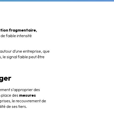
mation fragmentaire,
e faible intensité
autour d’une entreprise, que
 le signal faible peut être
ager
lement s’approprier des
en place des
mesures
eprises, le recouvrement de
té de ses tiers.