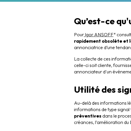
Qu’est-ce qu'u
Pour
Igor ANSOFF
* consul
rapidement obsolète et l
annonciatrice d’une tendan
La collecte de ces informat
celle-ci soit cliente, fourni
annonciateur d'un événeme
Utilité des si
Au-delà des informations lég
informations de type signal f
préventives
dans le proces
créances, l’amélioration du D