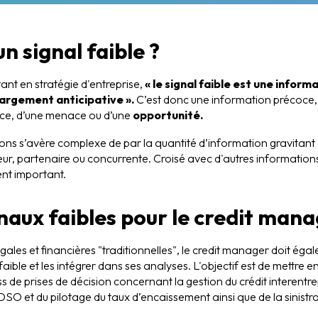
n signal faible ?
tant en stratégie d'entreprise,
« le signal faible est une infor
argement anticipative ».
C’est donc une information précoce, d
ce, d’une menace ou d’une
opportunité.
ions s’avère complexe de par la quantité d’information gravitant 
sseur, partenaire ou concurrente. Croisé avec d'autres informations,
nt important.
gnaux faibles pour le credit man
ales et financières "traditionnelles", le credit manager doit éga
aible et les intégrer dans ses analyses. L'objectif est de mettre 
s de prises de décision concernant la gestion du crédit interentr
SO et du pilotage du taux d’encaissement ainsi que de la sinistrali