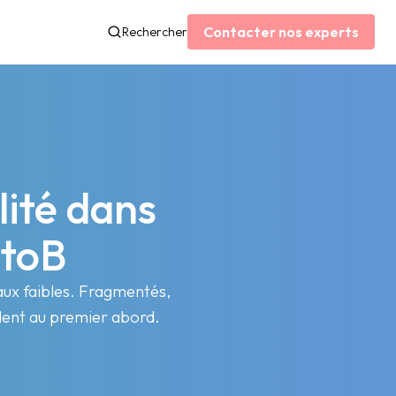
Contacter nos experts
Rechercher
lité dans
BtoB
naux faibles. Fragmentés,
ident au premier abord.