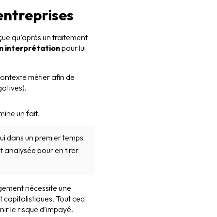
 entreprises
erçue qu’après un traitement
n interprétation
pour lui
 contexte métier afin de
atives).
ine un fait.
qui dans un premier temps
et analysée pour en tirer
nagement nécessite une
capitalistiques. Tout ceci
enir le risque d’impayé.