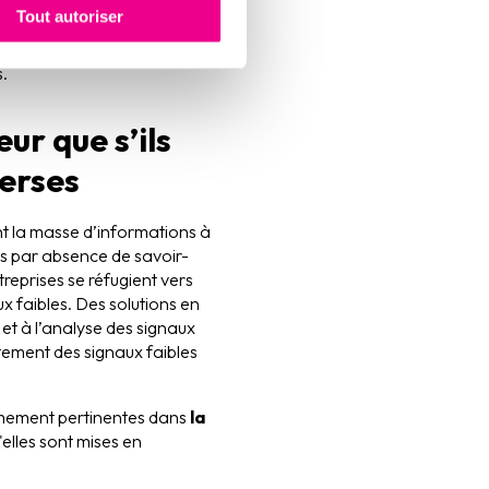
Tout autoriser
er puis vérifier ces
.
ur que s’ils
verses
nt la masse d’informations à
s par absence de savoir-
eprises se réfugient vers
ux faibles. Des solutions en
et à l’analyse des signaux
aitement des signaux faibles
rêmement pertinentes dans
la
'elles sont mises en