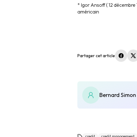
* Igor Ansoff ( 12 décembre 1
américain
Partager cet article
(nouvel
(
Bernard Simon
credit
credit management