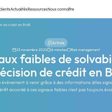
lients
Actualités
Ressources
Nous connaître
ion de crédit en BtoB
Article
23 novembre 2022
6 minutes
Risk management
aux faibles de solvabi
décision de crédit en 
un événement à venir grâce à des informations dites sig
ntérêt accordé à ces signaux faibles n'est pas toujours év