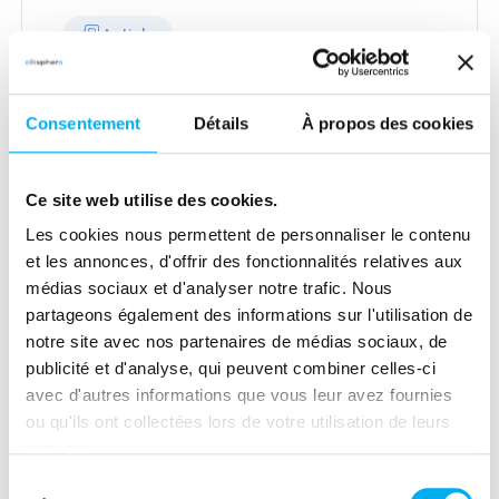
Article
Compliance and IA: towards
more efficiency and quality
Consentement
Détails
À propos des cookies
04 janvier 2021
Compliance
At a time when regulation is becoming
Ce site web utilise des cookies.
increasingly binding on financial
Les cookies nous permettent de personnaliser le contenu
institutions, how can AI help improve
et les annonces, d'offrir des fonctionnalités relatives aux
communication between supervisors
médias sociaux et d'analyser notre trafic. Nous
and financial institutions?
partageons également des informations sur l'utilisation de
Lire la suite
notre site avec nos partenaires de médias sociaux, de
publicité et d'analyse, qui peuvent combiner celles-ci
avec d'autres informations que vous leur avez fournies
ou qu'ils ont collectées lors de votre utilisation de leurs
services.
Sélection
Article