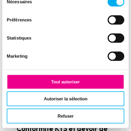
Nécessaires
du
KYS compliance and due
consentement
diligence: what solutions?
Préférences
18 décembre 2020
Compliance
In order to meet the new regulations on
Statistiques
the fight against corruption, money
laundering and terrorism, procurement
Marketing
functions need to rethink their business
processes to meet the challenges of
vigilance and KYS.
Lire la suite
Tout autoriser
Autoriser la sélection
Refuser
Article
Conformité KYS et devoir de