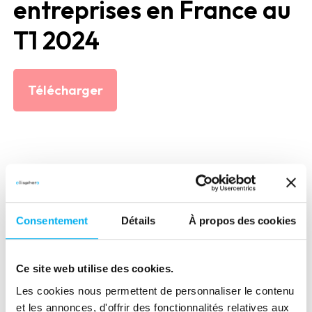
entreprises en France au
T1 2024
Télécharger
PUBLICATIONS
Consentement
Détails
À propos des cookies
Découvrez les dernières études
économiques et les livres
Ce site web utilise des cookies.
blancs réalisés par les experts
Les cookies nous permettent de personnaliser le contenu
d’Ellisphere.
et les annonces, d'offrir des fonctionnalités relatives aux