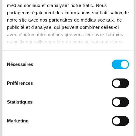
médias sociaux et d'analyser notre trafic. Nous
partageons également des informations sur l'utilisation de
notre site avec nos partenaires de médias sociaux, de
publicité et d'analyse, qui peuvent combiner celles-ci
Consulter ces publications
avec d'autres informations que vous leur avez fournies
ou qu'ils ont collectées lors de votre utilisation de leurs
services.
Sélection
Nécessaires
du
consentement
Préférences
Partager cette ressource
Statistiques
(nouvelle fenêtre)
(nouvelle fenêtre)
(nouvelle fenêtre)
(nouvelle fenêtre)
(nouvelle fenêtre)
(nouvelle fenêtre)
(nouvelle fen
Marketing